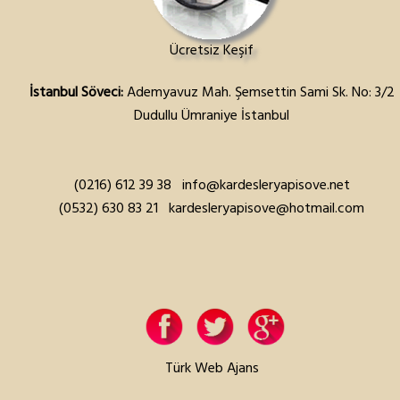
Ücretsiz Keşif
İstanbul Söveci:
Ademyavuz Mah. Şemsettin Sami Sk. No: 3/2
Dudullu Ümraniye İstanbul
(0216) 612 39 38
info@kardesleryapisove.net
(0532) 630 83 21
kardesleryapisove@hotmail.com
Türk Web Ajans