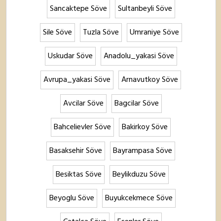
Sancaktepe Söve
Sultanbeyli Söve
Sile Söve
Tuzla Söve
Umraniye Söve
Uskudar Söve
Anadolu_yakasi Söve
Avrupa_yakasi Söve
Arnavutkoy Söve
Avcilar Söve
Bagcilar Söve
Bahcelievler Söve
Bakirkoy Söve
Basaksehir Söve
Bayrampasa Söve
Besiktas Söve
Beylikduzu Söve
Beyoglu Söve
Buyukcekmece Söve