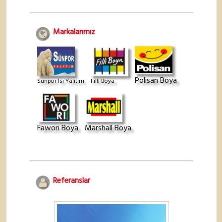
Markalarımız
Polisan Boya
Sunpor Isı Yalıtım
Filli Boya
Fawori Boya
Marshall Boya
Referanslar