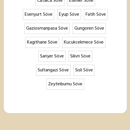
Catalca Söve
Esenler Söve
Esenyurt Söve
Eyup Söve
Fatih Söve
Gaziosmanpasa Söve
Gungoren Söve
Kagithane Söve
Kucukcekmece Söve
Sariyer Söve
Silivri Söve
Sultangazi Söve
Sisli Söve
Zeytinburnu Söve