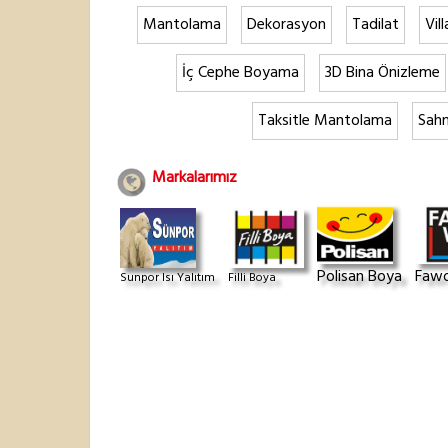
Mantolama
Dekorasyon
Tadilat
Vill
İç Cephe Boyama
3D Bina Önizleme
Taksitle Mantolama
Sahn
Markalarımız
Polisan Boya
Fawo
Sunpor Isı Yalıtım
Filli Boya