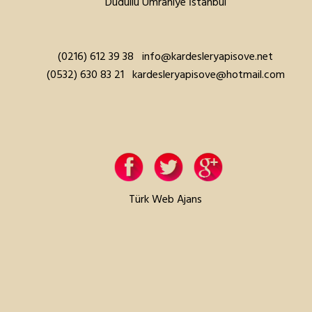
Dudullu Ümraniye İstanbul
(0216) 612 39 38
info@kardesleryapisove.net
(0532) 630 83 21
kardesleryapisove@hotmail.com
Türk Web Ajans