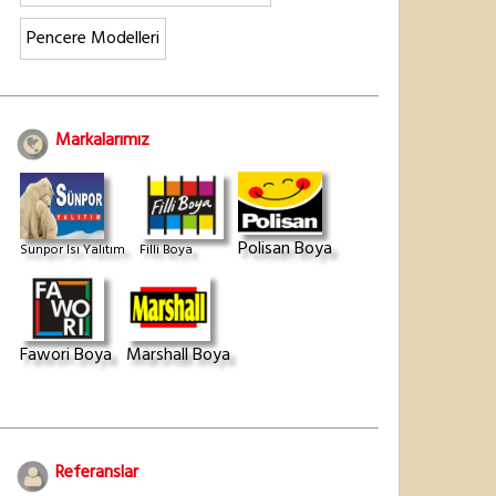
Pencere Modelleri
Markalarımız
Polisan Boya
Sunpor Isı Yalıtım
Filli Boya
Fawori Boya
Marshall Boya
Referanslar