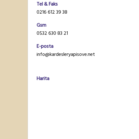
Tel & Faks
0216 612 39 38
Gsm
0532 630 83 21
E-posta
info@kardesleryapisove.net
Harita