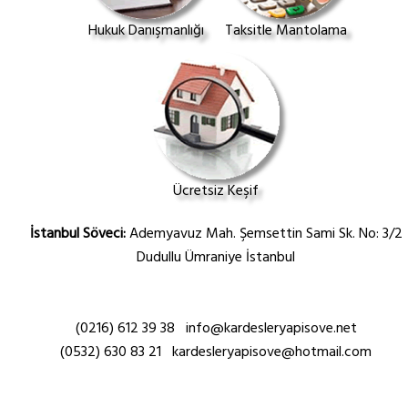
Hukuk Danışmanlığı
Taksitle Mantolama
Ücretsiz Keşif
İstanbul Söveci:
Ademyavuz Mah. Şemsettin Sami Sk. No: 3/2
Dudullu Ümraniye İstanbul
(0216) 612 39 38
info@kardesleryapisove.net
(0532) 630 83 21
kardesleryapisove@hotmail.com